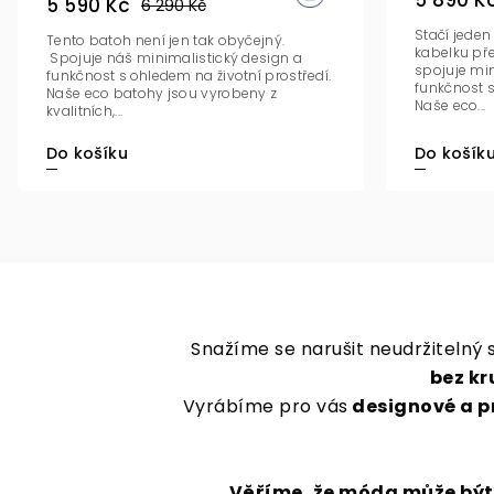
5 890 K
5 590 Kč
6 290 Kč
Stačí jede
Tento batoh není jen tak obyčejný.
kabelku př
Spojuje náš minimalistický design a
spojuje min
funkčnost s ohledem na životní prostředí.
funkčnost s
Naše eco batohy jsou vyrobeny z
Naše eco...
kvalitních,...
Do košíku
Do košík
Snažíme se narušit neudržitelný
bez kr
Vyrábíme pro vás
designové a pr
Věříme, že móda může být k