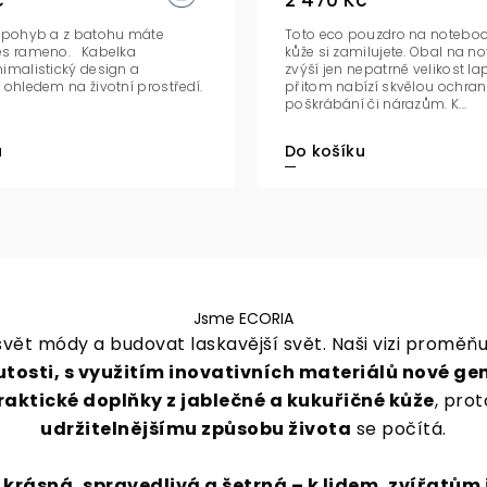
č
2 470 Kč
n pohyb a z batohu máte
Toto eco pouzdro na noteboo
es rameno. Kabelka
kůže si zamilujete. Obal na n
imalistický design a
zvýší jen nepatrně velikost l
 ohledem na životní prostředí.
přitom nabízí skvělou ochran
poškrábání či nárazům. K...
u
Do košíku
Jsme ECORIA
 svět módy a budovat laskavější svět. Naši vizi prom
utosti, s využitím inovativních materiálů nové ge
aktické doplňky z jablečné a kukuřičné kůže
, pro
udržitelnějšímu způsobu života
se počítá.
rásná, spravedlivá a šetrná – k lidem, zvířatům 