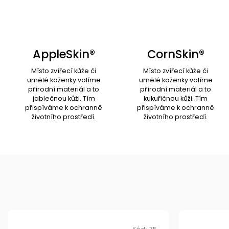
AppleSkin®
CornSkin®
Místo zvířecí kůže či
Místo zvířecí kůže či
umělé koženky volíme
umělé koženky volíme
přírodní materiál a to
přírodní materiál a to
jablečnou kůži. Tím
kukuřičnou kůži. Tím
přispíváme k ochranně
přispíváme k ochranně
životního prostředí.
životního prostředí.