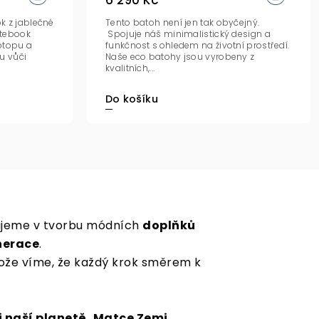
6 290 Kč
k z jablečné
Tento batoh není jen tak obyčejný.
otebook
Spojuje náš minimalistický design a
aptopu a
funkčnost s ohledem na životní prostředí.
u vůči
Naše eco batohy jsou vyrobeny z
kvalitních,...
Do košíku
ěňujeme v tvorbu módních
doplňků
nerace
.
tože víme, že každý krok směrem k
i naší planetě, Matce Zemi.