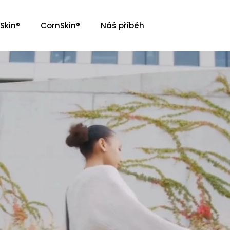
Skin®
CornSkin®
Náš příběh