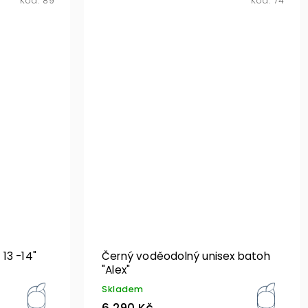
Kód:
89
Kód:
74
13 -14"
Černý voděodolný unisex batoh
"Alex"
Skladem