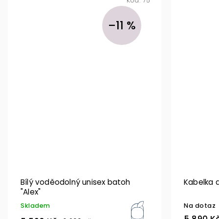
Kód:
75
–11 %
Bílý voděodolný unisex batoh
Kabelka 
"Alex"
Skladem
Na dotaz