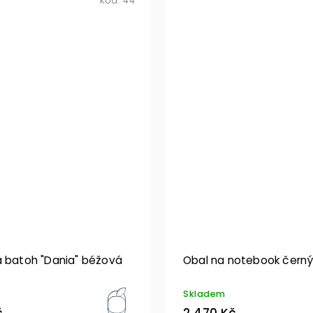
Kód:
44
a batoh "Dania" béžová
Obal na notebook černý 
Skladem