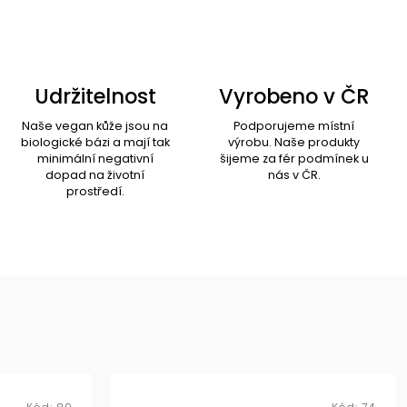
Udržitelnost
Vyrobeno v ČR
Naše vegan kůže jsou na
Podporujeme místní
biologické bázi a mají tak
výrobu. Naše produkty
minimální negativní
šijeme za fér podmínek u
dopad na životní
nás v ČR.
prostředí.