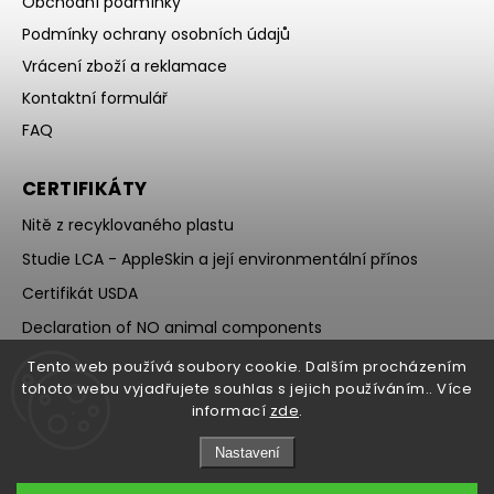
Obchodní podmínky
Podmínky ochrany osobních údajů
Vrácení zboží a reklamace
Kontaktní formulář
FAQ
CERTIFIKÁTY
Nitě z recyklovaného plastu
Studie LCA - AppleSkin a její environmentální přínos
Certifikát USDA
Declaration of NO animal components
Tento web používá soubory cookie. Dalším procházením
tohoto webu vyjadřujete souhlas s jejich používáním.. Více
informací
zde
.
Nastavení
Copyright 2026
Ecoria
. Všechna práva vyhrazena.