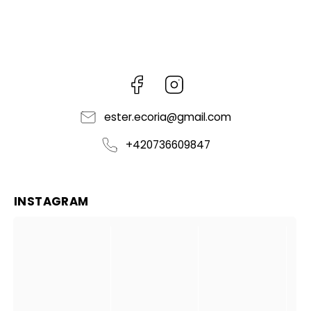
Facebook
Instagram
ester.ecoria
@
gmail.com
+420736609847
INSTAGRAM