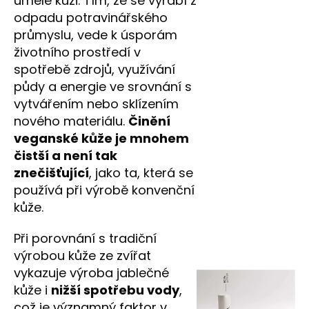
umělé kůži. Tím, že se vyrábí z
odpadu potravinářského
průmyslu, vede k úsporám
životního prostředí v
spotřebě zdrojů, využívání
půdy a energie ve srovnání s
vytvářením nebo sklízením
nového materiálu.
Činění
veganské kůže je mnohem
čistší a není tak
znečišťující
, jako ta, která se
používá při výrobě konvenční
kůže.
Při porovnání s tradiční
výrobou kůže ze zvířat
vykazuje výroba jablečné
kůže i
nižší spotřebu vody
,
což je významný faktor v