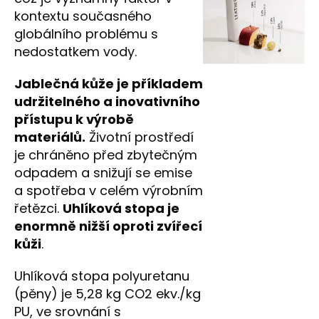
kontextu současného
globálního problému s
nedostatkem vody.
Jablečná kůže je příkladem
udržitelného a inovativního
přístupu k výrobě
materiálů.
Životní prostředí
je chráněno před zbytečným
odpadem a snižují se emise
a spotřeba v celém výrobním
řetězci.
Uhlíková stopa je
enormně nižší oproti zvířecí
kůži
.
Uhlíková stopa polyuretanu
(pěny) je 5,28 kg CO2 ekv./kg
PU, ve srovnání s