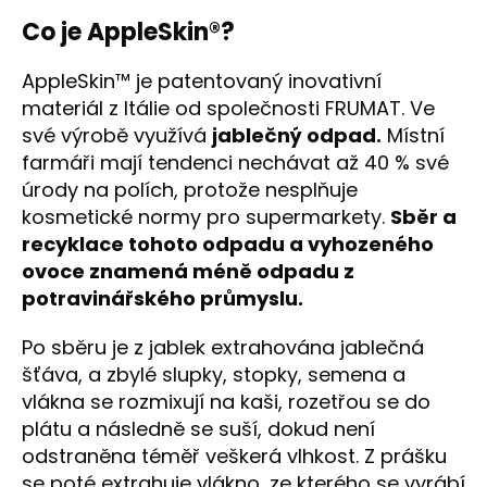
Co je AppleSkin®?
AppleSkin™ je patentovaný inovativní
materiál z Itálie od společnosti FRUMAT. Ve
své výrobě využívá
jablečný odpad.
Místní
farmáři mají tendenci nechávat až 40 % své
úrody na polích, protože nesplňuje
kosmetické normy pro supermarkety.
Sběr a
recyklace tohoto odpadu a vyhozeného
ovoce znamená méně odpadu z
potravinářského průmyslu.
Po sběru je z jablek extrahována jablečná
šťáva, a zbylé slupky, stopky, semena a
vlákna se rozmixují na kaši, rozetřou se do
plátu a následně se suší, dokud není
odstraněna téměř veškerá vlhkost. Z prášku
se poté extrahuje vlákno, ze kterého se vyrábí