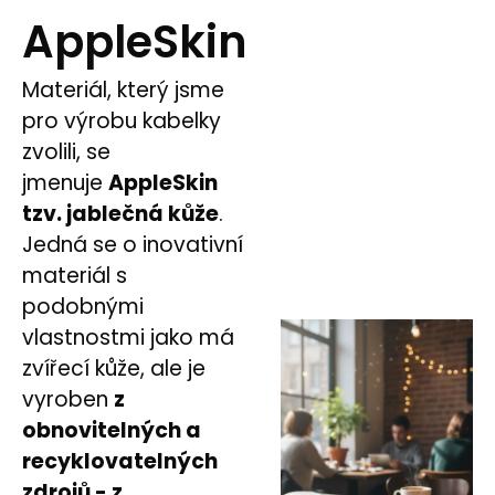
AppleSkin
Materiál, který jsme
pro výrobu kabelky
zvolili, se
jmenuje
AppleSkin
tzv. jablečná kůže
.
Jedná se o inovativní
materiál s
podobnými
vlastnostmi jako má
zvířecí kůže, ale je
vyroben
z
obnovitelných a
recyklovatelných
zdrojů - z