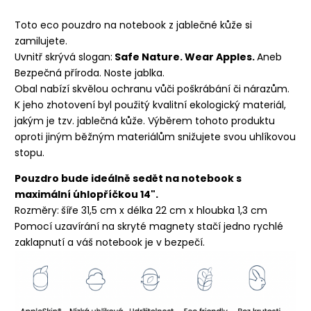
Toto eco pouzdro na notebook z jablečné kůže si
zamilujete.
Uvnitř skrývá slogan:
Safe Nature. Wear Apples.
Aneb
Bezpečná příroda. Noste jablka.
Obal nabízí skvělou ochranu vůči poškrábání či nárazům.
K jeho zhotovení byl použitý kvalitní ekologický materiál,
jakým je tzv. jablečná kůže. Výběrem tohoto produktu
oproti jiným běžným materiálům snižujete svou uhlíkovou
stopu.
Pouzdro bude ideálně sedět na notebook s
maximální úhlopříčkou
14"
.
Rozměry:
šíře 31,5 cm x délka 22 cm x hloubka 1,3 cm
Pomocí uzavírání na skryté magnety stačí jedno rychlé
zaklapnutí a váš notebook je v bezpečí.