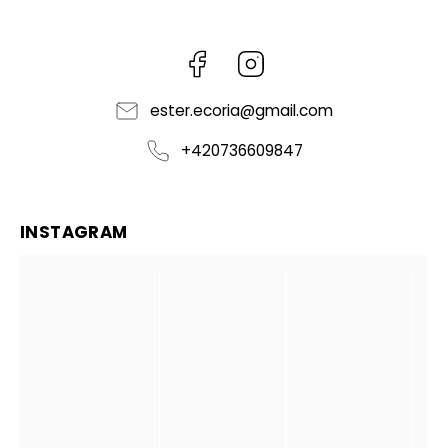
Facebook
Instagram
ester.ecoria
@
gmail.com
+420736609847
INSTAGRAM