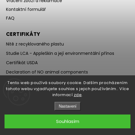
Vrácení zboží a reklamace
Kontaktní formulář
FAQ
CERTIFIKÁTY
Nitě z recyklovaného plastu
Studie LCA - AppleSkin a její environmentální přínos
Certifikát USDA
Declaration of NO animal components
Tento web používá soubory cookie. Dalším procházením
tohoto webu vyjadřujete souhlas s jejich používáním.. Více
informací
zde
.
Nastavení
Copyright 2026
Ecoria
. Všechna práva vyhrazena.
Souhlasím
Grafický návrh vytvořil a nakódoval
Shoptak.cz