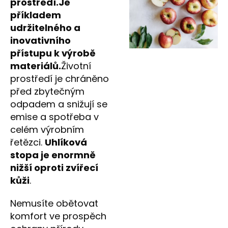
prostředí.
Je
příkladem
udržitelného a
inovativního
přístupu k výrobě
materiálů.
Životní
prostředí je chráněno
před zbytečným
odpadem a snižují se
emise a spotřeba v
celém výrobním
řetězci.
Uhlíková
stopa je enormně
nižší oproti zvířecí
kůži
.
Nemusíte obětovat
komfort ve prospěch