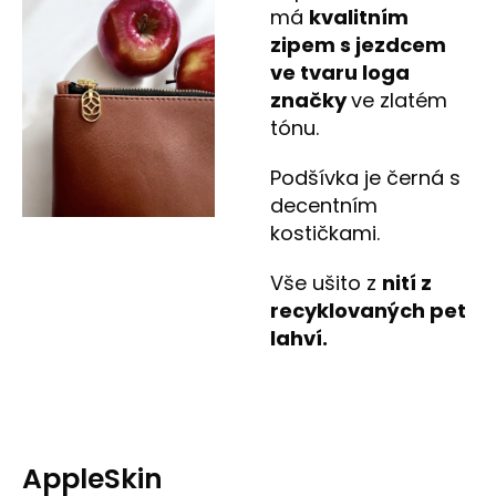
má
kvalitním
zipem s jezdcem
ve tvaru loga
značky
ve zlatém
tónu.
Podšívka je černá s
decentním
kostičkami.
Vše ušito z
nití z
recyklovaných pet
lahví.
AppleSkin