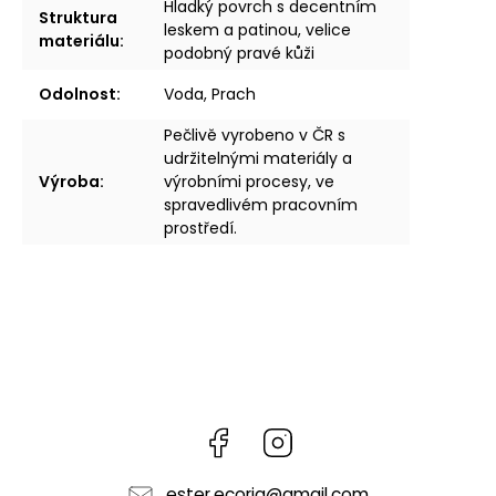
Hladký povrch s decentním
Struktura
leskem a patinou, velice
materiálu
:
podobný pravé kůži
Odolnost
:
Voda, Prach
Pečlivě vyrobeno v ČR s
udržitelnými materiály a
Výroba
:
výrobními procesy, ve
spravedlivém pracovním
prostředí.
Facebook
Instagram
ester.ecoria
@
gmail.com