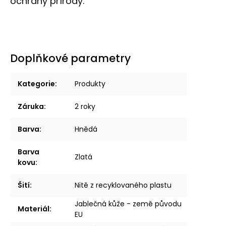
ochrany přírody.
Doplňkové parametry
Kategorie
:
Produkty
Záruka
:
2 roky
Barva
:
Hnědá
Barva
Zlatá
kovu
:
Šití
:
Nitě z recyklovaného plastu
Jablečná kůže - země původu
Materiál
:
EU